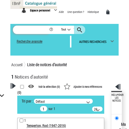
Panneau de gestion des cookies
Espace personnel
Aide
Une question ?
Historique
Tout
Recherche avancée
AUTRES RECHERCHES
Accueil
Liste de notices d’autorité
1
Notices d'autorité
Voir la sélection (
0
)
Ajouter à mes références
(
0
)
VOTRE RECHERCHE
RÉCUPÉRER
LES
Tri par :
Défaut
NOTICES
Recherche avancée dans les
sur 1
notices d’autorité
20
résultats/page
Œuvres liées à l'auteur :
1
Temperton, Rod (1947-2016)
Ma
Temperton, Rod (1947-2016)