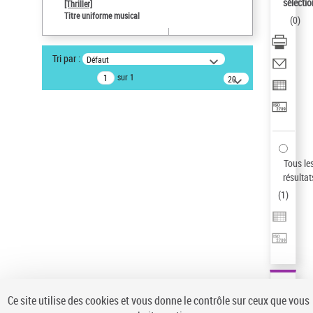
sélectio
[Thriller]
Auteur d’œuvre
Titre uniforme musical
(
0
)
Temperton, Rod (1947-2016)
Sauvegarder votre recherche
Tri par :
Défaut
AFFINER
sur 1
20
résultats/page
Type de notice d'autorité
Œuvre
(1)
Titre uniforme musical
(1)
Statut de la notice d’autorité
Tous le
résultat
Pays
(
1
)
Auteur d’œuvre
Ce site utilise des cookies et vous donne le contrôle sur ceux que vous