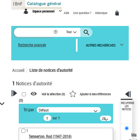
Panneau de gestion des cookies
Espace personnel
Aide
Une question ?
Historique
Tout
Recherche avancée
AUTRES RECHERCHES
Accueil
Liste de notices d’autorité
1
Notices d'autorité
Voir la sélection (
0
)
Ajouter à mes références
(
0
)
VOTRE RECHERCHE
RÉCUPÉRER
LES
Tri par :
Défaut
NOTICES
Recherche avancée dans les
sur 1
notices d’autorité
20
résultats/page
Œuvres liées à l'auteur :
1
Temperton, Rod (1947-2016)
Ma
Temperton, Rod (1947-2016)