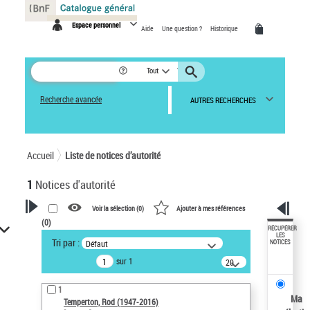
Panneau de gestion des cookies
Espace personnel
Aide
Une question ?
Historique
Tout
Recherche avancée
AUTRES RECHERCHES
Accueil
Liste de notices d’autorité
1
Notices d'autorité
Voir la sélection (
0
)
Ajouter à mes références
(
0
)
VOTRE RECHERCHE
RÉCUPÉRER
LES
Tri par :
Défaut
NOTICES
Recherche avancée dans les
sur 1
notices d’autorité
20
résultats/page
Œuvres liées à l'auteur :
1
Temperton, Rod (1947-2016)
Ma
Temperton, Rod (1947-2016)