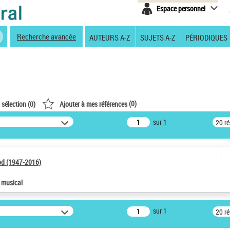
Espace personnel
Recherche avancée
AUTEURS A-Z
SUJETS A-Z
PÉRIODIQUES
(
0
)
 sélection (
0
)
Ajouter à mes références
sur 1
20 r
od (1947-2016)
e musical
sur 1
20 r