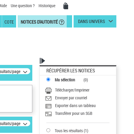
Aide
Une question ?
Historique
DANS UNIVERS
COTE
NOTICES D'AUTORITÉ
RÉCUPÉRER LES NOTICES
ésultats/page
Ma sélection
(
0
)
Télécharger/Imprimer
Envoyer par courriel
Exporter dans un tableau
Transférer pour un SGB
ésultats/page
Tous les résultats
(
1
)