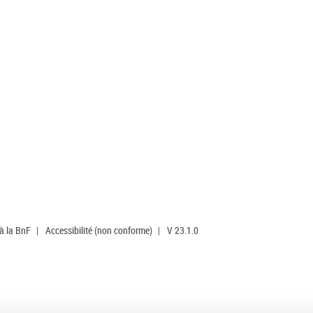
 à la BnF
|
Accessibilité (non conforme)
|
V 23.1.0