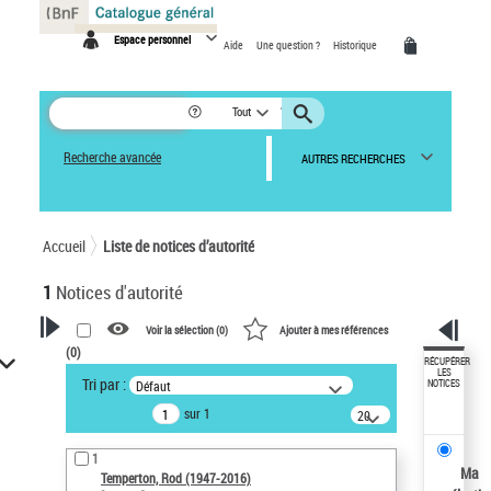
Panneau de gestion des cookies
Espace personnel
Aide
Une question ?
Historique
Tout
Recherche avancée
AUTRES RECHERCHES
Accueil
Liste de notices d’autorité
1
Notices d'autorité
Voir la sélection (
0
)
Ajouter à mes références
(
0
)
VOTRE RECHERCHE
RÉCUPÉRER
LES
Tri par :
Défaut
NOTICES
Recherche avancée dans les
sur 1
notices d’autorité
20
résultats/page
Œuvres liées à l'auteur :
1
Temperton, Rod (1947-2016)
Ma
Temperton, Rod (1947-2016)