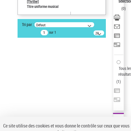
sélectio
[Thriller]
Auteur d’œuvre
Titre uniforme musical
(
0
)
Temperton, Rod (1947-2016)
Type de notice d'autorité
Tri par :
Défaut
Titre uniforme musical
sur 1
20
Œuvre
résultats/page
Sauvegarder votre recherche
AFFINER
Type de notice d'autorité
Tous le
Œuvre
(1)
résultat
Titre uniforme musical
(1)
(
1
)
Statut de la notice d’autorité
Pays
Auteur d’œuvre
Ce site utilise des cookies et vous donne le contrôle sur ceux que vous