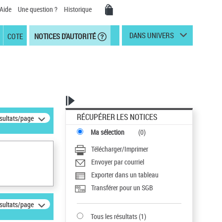
Aide
Une question ?
Historique
DANS UNIVERS
COTE
NOTICES D'AUTORITÉ
RÉCUPÉRER LES NOTICES
ésultats/page
Ma sélection
(
0
)
Télécharger/Imprimer
Envoyer par courriel
Exporter dans un tableau
Transférer pour un SGB
ésultats/page
Tous les résultats
(
1
)