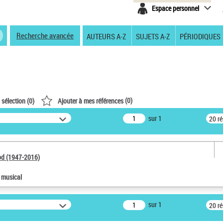
Espace personnel
Recherche avancée
AUTEURS A-Z
SUJETS A-Z
PÉRIODIQUES
(
0
)
 sélection (
0
)
Ajouter à mes références
sur 1
20 r
od (1947-2016)
e musical
sur 1
20 r