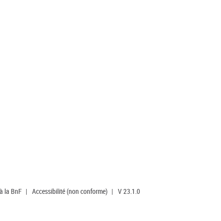
 à la BnF
|
Accessibilité (non conforme)
|
V 23.1.0