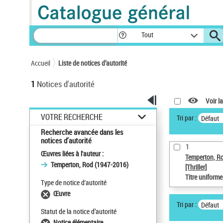
Tout
Accueil
Liste de notices d’autorité
1
Notices d'autorité
Voir la
VOTRE RECHERCHE
Tri par :
Défaut
Recherche avancée dans les
notices d’autorité
1
Œuvres liées à l'auteur :
Temperton, R
Temperton, Rod (1947-2016)
[Thriller]
Titre uniform
Type de notice d'autorité
Œuvre
Tri par :
Défaut
Statut de la notice d’autorité
Notice élémentaire