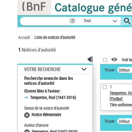
Panneau de gestion des cookies
Tout
Accueil
Liste de notices d’autorité
1
Notices d'autorité
Voir la
VOTRE RECHERCHE
Tri par :
Défaut
Recherche avancée dans les
notices d’autorité
1
Œuvres liées à l'auteur :
Temperton, R
Temperton, Rod (1947-2016)
[Thriller]
Titre uniform
Statut de la notice d’autorité
Notice élémentaire
Tri par :
Défaut
Auteur d’œuvre
Temperton, Rod (1947-2016)