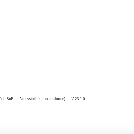
 à la BnF
|
Accessibilité (non conforme)
|
V 23.1.0