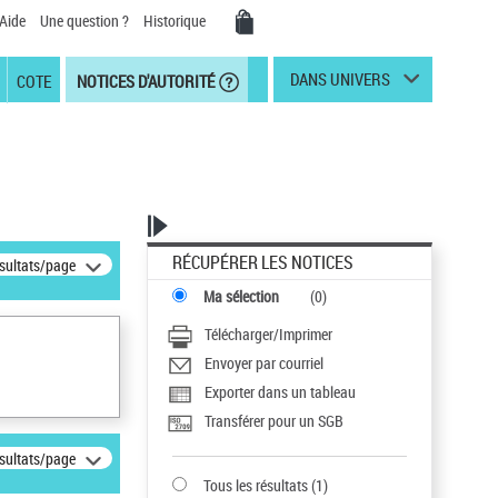
Aide
Une question ?
Historique
DANS UNIVERS
COTE
NOTICES D'AUTORITÉ
RÉCUPÉRER LES NOTICES
ésultats/page
Ma sélection
(
0
)
Télécharger/Imprimer
Envoyer par courriel
Exporter dans un tableau
Transférer pour un SGB
ésultats/page
Tous les résultats
(
1
)