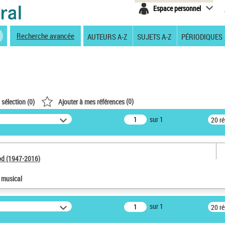
Espace personnel
Recherche avancée
AUTEURS A-Z
SUJETS A-Z
PÉRIODIQUES
(
0
)
 sélection (
0
)
Ajouter à mes références
sur 1
20 r
od (1947-2016)
e musical
sur 1
20 r