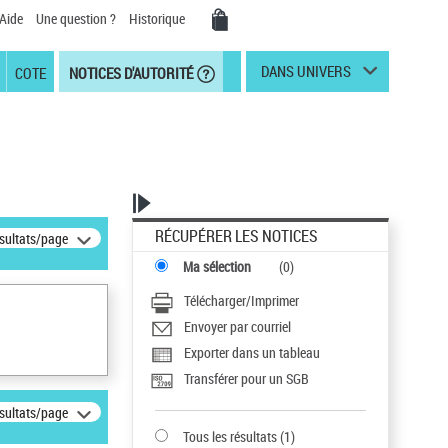
Aide
Une question ?
Historique
DANS UNIVERS
COTE
NOTICES D'AUTORITÉ
RÉCUPÉRER LES NOTICES
ésultats/page
Ma sélection
(
0
)
Télécharger/Imprimer
Envoyer par courriel
Exporter dans un tableau
Transférer pour un SGB
ésultats/page
Tous les résultats
(
1
)