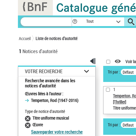
Panneau de gestion des cookies
Tout
Accueil
Liste de notices d’autorité
1
Notices d'autorité
Voir la
VOTRE RECHERCHE
Tri par :
Défaut
Recherche avancée dans les
notices d’autorité
1
Œuvres liées à l'auteur :
Temperton, R
Temperton, Rod (1947-2016)
[Thriller]
Titre uniform
Type de notice d'autorité
Titre uniforme musical
Tri par :
Œuvre
Défaut
Sauvegarder votre recherche