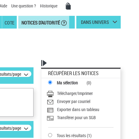
Aide
Une question ?
Historique
DANS UNIVERS
COTE
NOTICES D'AUTORITÉ
RÉCUPÉRER LES NOTICES
ésultats/page
Ma sélection
(
0
)
Télécharger/Imprimer
Envoyer par courriel
Exporter dans un tableau
Transférer pour un SGB
ésultats/page
Tous les résultats
(
1
)