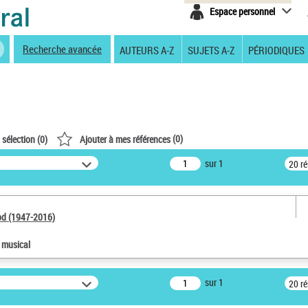
Espace personnel
Recherche avancée
AUTEURS A-Z
SUJETS A-Z
PÉRIODIQUES
(
0
)
 sélection (
0
)
Ajouter à mes références
sur 1
20 r
od (1947-2016)
e musical
sur 1
20 r