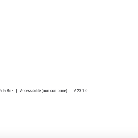
 à la BnF
|
Accessibilité (non conforme)
|
V 23.1.0