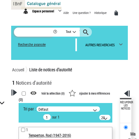
Panneau de gestion des cookies
Espace personnel
Aide
Une question ?
Historique
Tout
Recherche avancée
AUTRES RECHERCHES
Accueil
Liste de notices d’autorité
1
Notices d'autorité
Voir la sélection (
0
)
Ajouter à mes références
(
0
)
VOTRE RECHERCHE
RÉCUPÉRER
LES
Tri par :
Défaut
NOTICES
Recherche avancée dans les
sur 1
notices d’autorité
20
résultats/page
Œuvres liées à l'auteur :
1
Temperton, Rod (1947-2016)
Ma
Temperton, Rod (1947-2016)