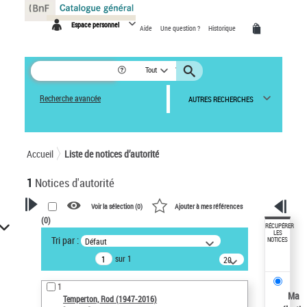
Panneau de gestion des cookies
Espace personnel
Aide
Une question ?
Historique
Tout
Recherche avancée
AUTRES RECHERCHES
Accueil
Liste de notices d’autorité
1
Notices d'autorité
Voir la sélection (
0
)
Ajouter à mes références
(
0
)
VOTRE RECHERCHE
RÉCUPÉRER
LES
Tri par :
Défaut
NOTICES
Recherche avancée dans les
sur 1
notices d’autorité
20
résultats/page
Œuvres liées à l'auteur :
1
Temperton, Rod (1947-2016)
Ma
Temperton, Rod (1947-2016)