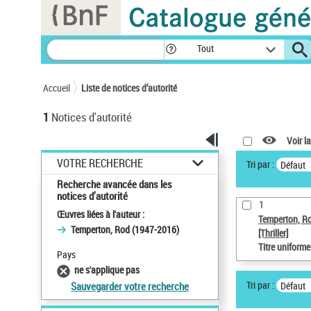
Panneau de gestion des cookies
Tout
Accueil
Liste de notices d’autorité
1
Notices d'autorité
Voir la
VOTRE RECHERCHE
Tri par :
Défaut
Recherche avancée dans les
notices d’autorité
1
Œuvres liées à l'auteur :
Temperton, R
Temperton, Rod (1947-2016)
[Thriller]
Titre uniform
Pays
ne s'applique pas
Tri par :
Défaut
Sauvegarder votre recherche