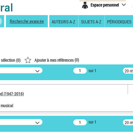
Espace personnel
Recherche avancée
AUTEURS A-Z
SUJETS A-Z
PÉRIODIQUES
(
0
)
 sélection (
0
)
Ajouter à mes références
sur 1
20 r
od (1947-2016)
e musical
sur 1
20 r