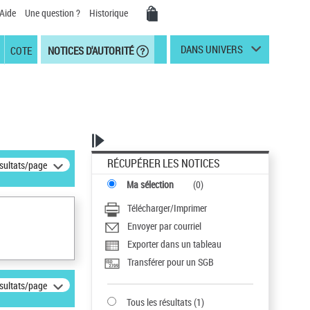
Aide
Une question ?
Historique
DANS UNIVERS
COTE
NOTICES D'AUTORITÉ
RÉCUPÉRER LES NOTICES
ésultats/page
Ma sélection
(
0
)
Télécharger/Imprimer
Envoyer par courriel
Exporter dans un tableau
Transférer pour un SGB
ésultats/page
Tous les résultats
(
1
)