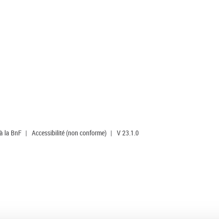
 à la BnF
|
Accessibilité (non conforme)
|
V 23.1.0