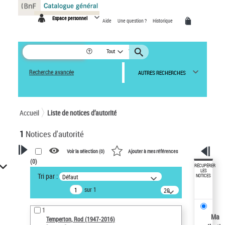
Panneau de gestion des cookies
Espace personnel
Aide
Une question ?
Historique
Tout
Recherche avancée
AUTRES RECHERCHES
Accueil
Liste de notices d’autorité
1
Notices d'autorité
Voir la sélection (
0
)
Ajouter à mes références
(
0
)
VOTRE RECHERCHE
RÉCUPÉRER
LES
Tri par :
Défaut
NOTICES
Recherche avancée dans les
sur 1
notices d’autorité
20
résultats/page
Œuvres liées à l'auteur :
1
Temperton, Rod (1947-2016)
Ma
Temperton, Rod (1947-2016)