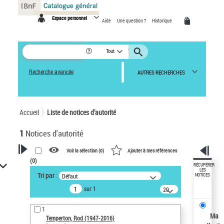
Panneau de gestion des cookies
Espace personnel
Aide
Une question ?
Historique
Tout
Recherche avancée
AUTRES RECHERCHES
Accueil
Liste de notices d’autorité
1
Notices d'autorité
Voir la sélection (
0
)
Ajouter à mes références
(
0
)
VOTRE RECHERCHE
RÉCUPÉRER
LES
Tri par :
Défaut
NOTICES
Recherche avancée dans les
sur 1
notices d’autorité
20
résultats/page
Œuvres liées à l'auteur :
1
Temperton, Rod (1947-2016)
Ma
Temperton, Rod (1947-2016)