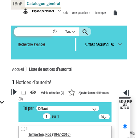
Panneau de gestion des cookies
Espace personnel
Aide
Une question ?
Historique
Tout
Recherche avancée
AUTRES RECHERCHES
Accueil
Liste de notices d’autorité
1
Notices d'autorité
Voir la sélection (
0
)
Ajouter à mes références
(
0
)
VOTRE RECHERCHE
RÉCUPÉRER
LES
Tri par :
Défaut
NOTICES
Recherche avancée dans les
sur 1
notices d’autorité
20
résultats/page
Œuvres liées à l'auteur :
1
Temperton, Rod (1947-2016)
Ma
Temperton, Rod (1947-2016)