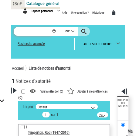
Panneau de gestion des cookies
Espace personnel
Aide
Une question ?
Historique
Tout
Recherche avancée
AUTRES RECHERCHES
Accueil
Liste de notices d’autorité
1
Notices d'autorité
Voir la sélection (
0
)
Ajouter à mes références
(
0
)
VOTRE RECHERCHE
RÉCUPÉRER
LES
Tri par :
Défaut
NOTICES
Recherche avancée dans les
sur 1
notices d’autorité
20
résultats/page
Œuvres liées à l'auteur :
1
Temperton, Rod (1947-2016)
Ma
Temperton, Rod (1947-2016)