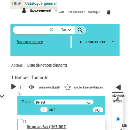
Panneau de gestion des cookies
Espace personnel
Aide
Une question ?
Historique
Tout
Recherche avancée
AUTRES RECHERCHES
Accueil
Liste de notices d’autorité
1
Notices d'autorité
Voir la sélection (
0
)
Ajouter à mes références
(
0
)
VOTRE RECHERCHE
RÉCUPÉRER
LES
Tri par :
Défaut
NOTICES
Recherche avancée dans les
sur 1
notices d’autorité
20
résultats/page
Œuvres liées à l'auteur :
1
Temperton, Rod (1947-2016)
Ma
Temperton, Rod (1947-2016)