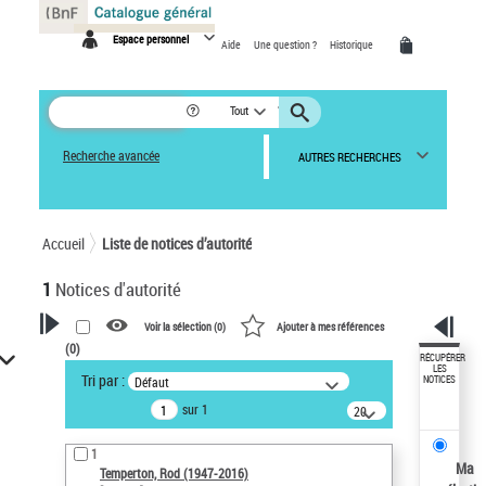
Panneau de gestion des cookies
Espace personnel
Aide
Une question ?
Historique
Tout
Recherche avancée
AUTRES RECHERCHES
Accueil
Liste de notices d’autorité
1
Notices d'autorité
Voir la sélection (
0
)
Ajouter à mes références
(
0
)
VOTRE RECHERCHE
RÉCUPÉRER
LES
Tri par :
Défaut
NOTICES
Recherche avancée dans les
sur 1
notices d’autorité
20
résultats/page
Œuvres liées à l'auteur :
1
Temperton, Rod (1947-2016)
Ma
Temperton, Rod (1947-2016)