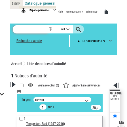
Panneau de gestion des cookies
Espace personnel
Aide
Une question ?
Historique
Tout
Recherche avancée
AUTRES RECHERCHES
Accueil
Liste de notices d’autorité
1
Notices d'autorité
Voir la sélection (
0
)
Ajouter à mes références
(
0
)
VOTRE RECHERCHE
RÉCUPÉRER
LES
Tri par :
Défaut
NOTICES
Recherche avancée dans les
sur 1
notices d’autorité
20
résultats/page
Œuvres liées à l'auteur :
1
Temperton, Rod (1947-2016)
Ma
Temperton, Rod (1947-2016)