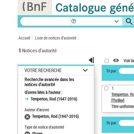
Panneau de gestion des cookies
Accueil
Liste de notices d’autorité
1
Notices d'autorité
Voir la
VOTRE RECHERCHE
Tri par :
Recherche avancée dans les
notices d’autorité
1
Œuvres liées à l'auteur :
Temperton, R
Temperton, Rod (1947-2016)
[Thriller]
Titre uniform
Auteur d’œuvre
Temperton, Rod (1947-2016)
Tri par :
Type de notice d'autorité
Œuvre