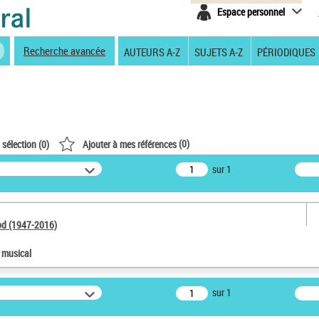
Espace personnel
Recherche avancée
AUTEURS A-Z
SUJETS A-Z
PÉRIODIQUES
(
0
)
 sélection (
0
)
Ajouter à mes références
sur 1
od (1947-2016)
e musical
sur 1