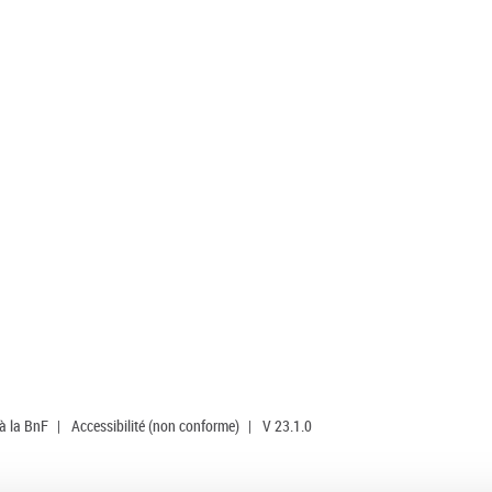
 à la BnF
|
Accessibilité (non conforme)
|
V 23.1.0