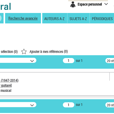
Espace personnel
Recherche avancée
AUTEURS A-Z
SUJETS A-Z
PÉRIODIQUES
(
0
)
 sélection (
0
)
Ajouter à mes références
sur 1
20 r
a (1947-2014)
 guitare]
e musical
sur 1
20 r