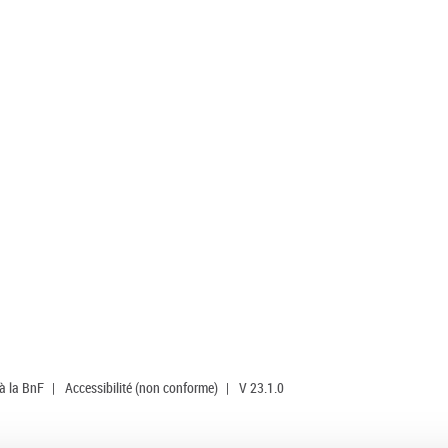
 à la BnF
|
Accessibilité (non conforme)
|
V 23.1.0