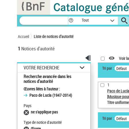
Panneau de gestion des cookies
Tout
Accueil
Liste de notices d’autorité
1
Notices d'autorité
Voir la
VOTRE RECHERCHE
Tri par :
Défaut
Recherche avancée dans les
notices d’autorité
1
Œuvres liées à l'auteur :
Paco de Lucí
Paco de Lucía (1947-2014)
[Musique pour
Titre uniform
Pays
ne s'applique pas
Tri par :
Défaut
Type de notice d'autorité
Œuvre