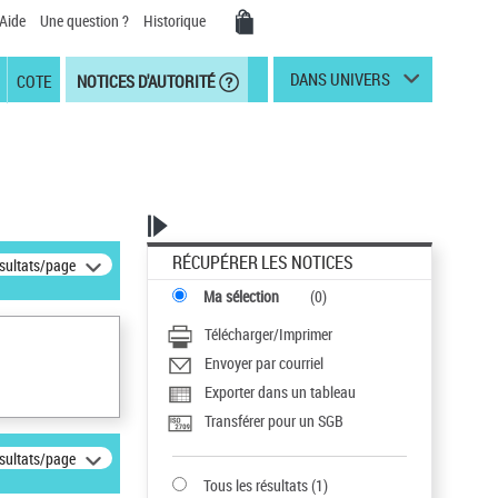
Aide
Une question ?
Historique
DANS UNIVERS
COTE
NOTICES D'AUTORITÉ
RÉCUPÉRER LES NOTICES
ésultats/page
Ma sélection
(
0
)
Télécharger/Imprimer
Envoyer par courriel
Exporter dans un tableau
Transférer pour un SGB
ésultats/page
Tous les résultats
(
1
)