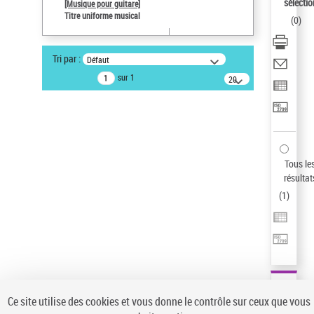
sélectio
[Musique pour guitare]
Type de notice d'autorité
Titre uniforme musical
(
0
)
Œuvre
Statut de la notice d’autorité
Tri par :
Défaut
Notice élémentaire
sur 1
20
Sauvegarder votre recherche
résultats/page
AFFINER
Type de notice d'autorité
Œuvre
(1)
Tous le
Titre uniforme musical
(1)
résultat
(
1
)
Statut de la notice d’autorité
Pays
Auteur d’œuvre
Ce site utilise des cookies et vous donne le contrôle sur ceux que vous