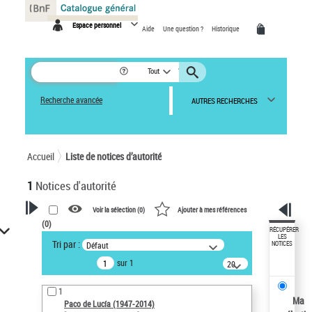
Panneau de gestion des cookies
Espace personnel
Aide
Une question ?
Historique
Tout
Recherche avancée
AUTRES RECHERCHES
Accueil
Liste de notices d’autorité
1
Notices d'autorité
Voir la sélection (
0
)
Ajouter à mes références
(
0
)
VOTRE RECHERCHE
RÉCUPÉRER
LES
Tri par :
Défaut
NOTICES
Recherche avancée dans les
sur 1
notices d’autorité
20
résultats/page
Œuvres liées à l'auteur :
1
Paco de Lucía (1947-2014)
Ma
Paco de Lucía (1947-2014)