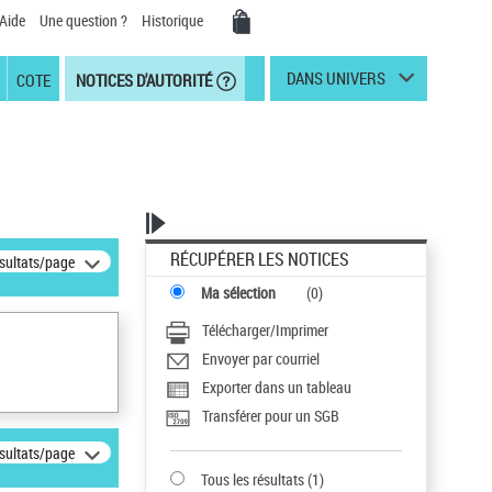
Aide
Une question ?
Historique
DANS UNIVERS
COTE
NOTICES D'AUTORITÉ
RÉCUPÉRER LES NOTICES
ésultats/page
Ma sélection
(
0
)
Télécharger/Imprimer
Envoyer par courriel
Exporter dans un tableau
Transférer pour un SGB
ésultats/page
Tous les résultats
(
1
)