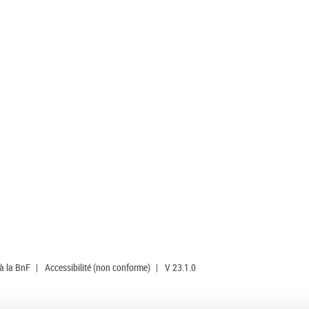
 à la BnF
|
Accessibilité (non conforme)
|
V 23.1.0