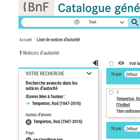
Panneau de gestion des cookies
Tout
Accueil
Liste de notices d’autorité
1
Notices d'autorité
Voir la
VOTRE RECHERCHE
Tri par :
Défaut
Recherche avancée dans les
notices d’autorité
1
Œuvres liées à l'auteur :
Temperton, R
Temperton, Rod (1947-2016)
[Thriller]
Titre uniform
Auteur d’œuvre
Temperton, Rod (1947-2016)
Tri par :
Défaut
Pays
ne s'applique pas