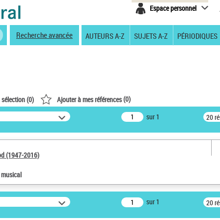
Espace personnel
Recherche avancée
AUTEURS A-Z
SUJETS A-Z
PÉRIODIQUES
(
0
)
 sélection (
0
)
Ajouter à mes références
sur 1
20 r
od (1947-2016)
e musical
sur 1
20 r