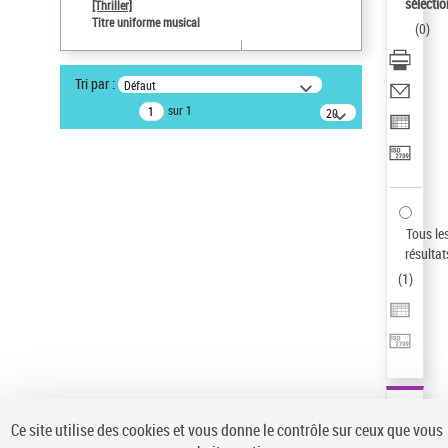
sélectio
[Thriller]
Auteur d’œuvre
Titre uniforme musical
(
0
)
Temperton, Rod (1947-2016)
Pays
Tri par :
Défaut
ne s'applique pas
sur 1
20
résultats/page
Statut de la notice d’autorité
Notice élémentaire
Sauvegarder votre recherche
AFFINER
Tous le
Type de notice d'autorité
résultat
(
1
)
Œuvre
(1)
Titre uniforme musical
(1)
Statut de la notice d’autorité
Pays
Auteur d’œuvre
Ce site utilise des cookies et vous donne le contrôle sur ceux que vous