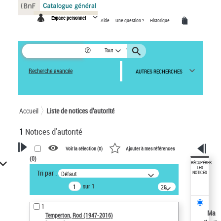
Panneau de gestion des cookies
Espace personnel
Aide
Une question ?
Historique
Tout
Recherche avancée
AUTRES RECHERCHES
Accueil
Liste de notices d’autorité
1
Notices d'autorité
Voir la sélection (
0
)
Ajouter à mes références
(
0
)
VOTRE RECHERCHE
RÉCUPÉRER
LES
Tri par :
Défaut
NOTICES
Recherche avancée dans les
sur 1
notices d’autorité
20
résultats/page
Œuvres liées à l'auteur :
1
Temperton, Rod (1947-2016)
Ma
Temperton, Rod (1947-2016)