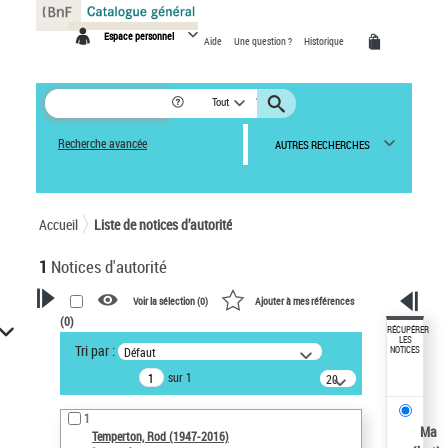
Panneau de gestion des cookies
Espace personnel
Aide
Une question ?
Historique
Tout
Recherche avancée
AUTRES RECHERCHES
Accueil
Liste de notices d’autorité
1
Notices d'autorité
Voir la sélection (
0
)
Ajouter à mes références
(
0
)
VOTRE RECHERCHE
RÉCUPÉRER
LES
Tri par :
Défaut
NOTICES
Recherche avancée dans les
sur 1
notices d’autorité
20
résultats/page
Œuvres liées à l'auteur :
1
Temperton, Rod (1947-2016)
Ma
Temperton, Rod (1947-2016)