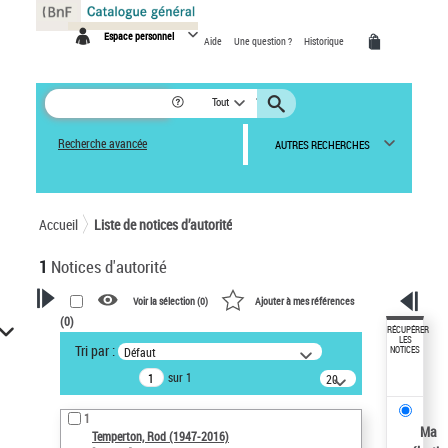
Panneau de gestion des cookies
Espace personnel
Aide
Une question ?
Historique
Tout
Recherche avancée
AUTRES RECHERCHES
Accueil
Liste de notices d’autorité
1
Notices d'autorité
Voir la sélection (
0
)
Ajouter à mes références
(
0
)
VOTRE RECHERCHE
RÉCUPÉRER
LES
Tri par :
Défaut
NOTICES
Recherche avancée dans les
sur 1
notices d’autorité
20
résultats/page
Œuvres liées à l'auteur :
1
Temperton, Rod (1947-2016)
Ma
Temperton, Rod (1947-2016)