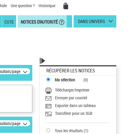
Aide
Une question ?
Historique
DANS UNIVERS
COTE
NOTICES D'AUTORITÉ
RÉCUPÉRER LES NOTICES
ésultats/page
Ma sélection
(
0
)
Télécharger/Imprimer
Envoyer par courriel
Exporter dans un tableau
Transférer pour un SGB
ésultats/page
Tous les résultats
(
1
)