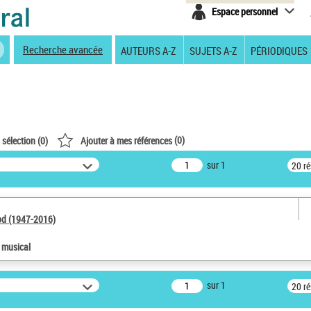
Espace personnel
Recherche avancée
AUTEURS A-Z
SUJETS A-Z
PÉRIODIQUES
(
0
)
 sélection (
0
)
Ajouter à mes références
sur 1
20 r
od (1947-2016)
e musical
sur 1
20 r