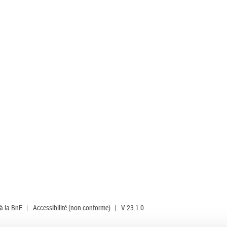
 à la BnF
|
Accessibilité (non conforme)
|
V 23.1.0