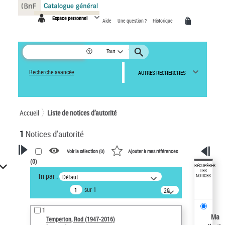
Panneau de gestion des cookies
Espace personnel
Aide
Une question ?
Historique
Tout
Recherche avancée
AUTRES RECHERCHES
Accueil
Liste de notices d’autorité
1
Notices d'autorité
Voir la sélection (
0
)
Ajouter à mes références
(
0
)
VOTRE RECHERCHE
RÉCUPÉRER
LES
Tri par :
Défaut
NOTICES
Recherche avancée dans les
sur 1
notices d’autorité
20
résultats/page
Œuvres liées à l'auteur :
1
Temperton, Rod (1947-2016)
Ma
Temperton, Rod (1947-2016)