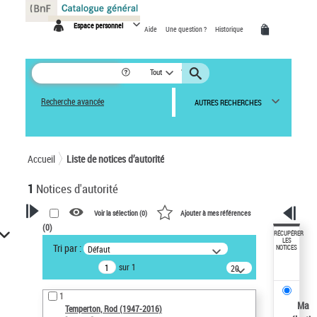
Panneau de gestion des cookies
Espace personnel
Aide
Une question ?
Historique
Tout
Recherche avancée
AUTRES RECHERCHES
Accueil
Liste de notices d’autorité
1
Notices d'autorité
Voir la sélection (
0
)
Ajouter à mes références
(
0
)
VOTRE RECHERCHE
RÉCUPÉRER
LES
Tri par :
Défaut
NOTICES
Recherche avancée dans les
sur 1
notices d’autorité
20
résultats/page
Œuvres liées à l'auteur :
1
Temperton, Rod (1947-2016)
Ma
Temperton, Rod (1947-2016)