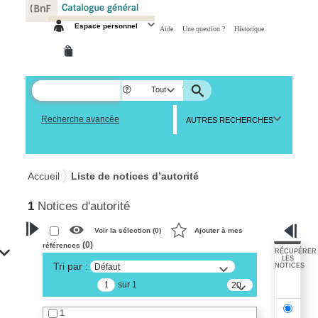
Panneau de gestion des cookies
Espace personnel
Aide
Une question ?
Historique
Tout
Recherche avancée
AUTRES RECHERCHES
Accueil
Liste de notices d’autorité
1
Notices d'autorité
Voir la sélection (
0
)
Ajouter à mes
(
0
)
références
VOTRE RECHERCHE
RÉCUPÉRER
LES
Tri par :
Défaut
NOTICES
Recherche avancée dans les
sur 1
notices d’autorité
20
résultats/page
Œuvres liées à l'auteur :
1