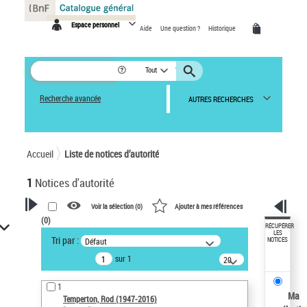
Panneau de gestion des cookies
Espace personnel
Aide
Une question ?
Historique
Tout
Recherche avancée
AUTRES RECHERCHES
Accueil
Liste de notices d’autorité
1
Notices d'autorité
Voir la sélection (
0
)
Ajouter à mes références
(
0
)
VOTRE RECHERCHE
RÉCUPÉRER
LES
Tri par :
Défaut
NOTICES
Recherche avancée dans les
sur 1
notices d’autorité
20
résultats/page
Œuvres liées à l'auteur :
1
Temperton, Rod (1947-2016)
Ma
Temperton, Rod (1947-2016)