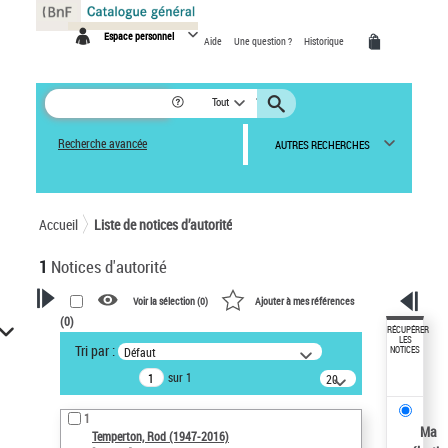
Panneau de gestion des cookies
Espace personnel
Aide
Une question ?
Historique
Tout
Recherche avancée
AUTRES RECHERCHES
Accueil
Liste de notices d’autorité
1
Notices d'autorité
Voir la sélection (
0
)
Ajouter à mes références
(
0
)
VOTRE RECHERCHE
RÉCUPÉRER
LES
Tri par :
Défaut
NOTICES
Recherche avancée dans les
sur 1
notices d’autorité
20
résultats/page
Œuvres liées à l'auteur :
1
Temperton, Rod (1947-2016)
Ma
Temperton, Rod (1947-2016)