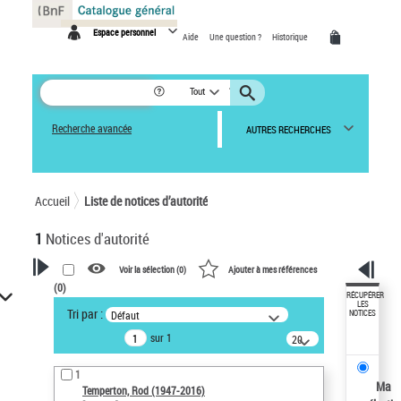
Panneau de gestion des cookies
Espace personnel
Aide
Une question ?
Historique
Tout
Recherche avancée
AUTRES RECHERCHES
Accueil
Liste de notices d’autorité
1
Notices d'autorité
Voir la sélection (
0
)
Ajouter à mes références
(
0
)
VOTRE RECHERCHE
RÉCUPÉRER
LES
Tri par :
Défaut
NOTICES
Recherche avancée dans les
sur 1
notices d’autorité
20
résultats/page
Œuvres liées à l'auteur :
1
Temperton, Rod (1947-2016)
Ma
Temperton, Rod (1947-2016)