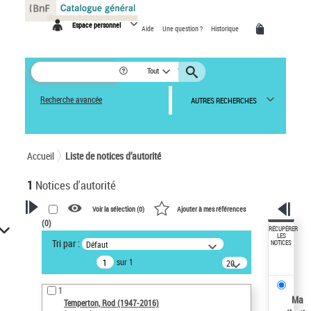
Panneau de gestion des cookies
Espace personnel
Aide
Une question ?
Historique
Tout
Recherche avancée
AUTRES RECHERCHES
Accueil
Liste de notices d’autorité
1
Notices d'autorité
Voir la sélection (
0
)
Ajouter à mes références
(
0
)
VOTRE RECHERCHE
RÉCUPÉRER
LES
Tri par :
Défaut
NOTICES
Recherche avancée dans les
sur 1
notices d’autorité
20
résultats/page
Œuvres liées à l'auteur :
1
Temperton, Rod (1947-2016)
Ma
Temperton, Rod (1947-2016)