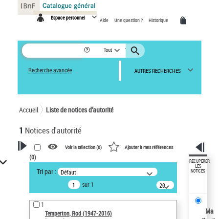
Panneau de gestion des cookies
Espace personnel
Aide
Une question ?
Historique
Tout
Recherche avancée
AUTRES RECHERCHES
Accueil
Liste de notices d’autorité
1
Notices d'autorité
Voir la sélection (
0
)
Ajouter à mes références
(
0
)
VOTRE RECHERCHE
RÉCUPÉRER
LES
Tri par :
Défaut
NOTICES
Recherche avancée dans les
sur 1
notices d’autorité
20
résultats/page
Œuvres liées à l'auteur :
1
Temperton, Rod (1947-2016)
Ma
Temperton, Rod (1947-2016)