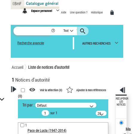
Panneau de gestion des cookies
Espace personnel
Aide
Une question ?
Historique
Tout
Recherche avancée
AUTRES RECHERCHES
Accueil
Liste de notices d’autorité
1
Notices d'autorité
Voir la sélection (
0
)
Ajouter à mes références
(
0
)
VOTRE RECHERCHE
RÉCUPÉRER
LES
Tri par :
Défaut
NOTICES
Recherche avancée dans les
sur 1
notices d’autorité
20
résultats/page
Œuvres liées à l'auteur :
1
Paco de Lucía (1947-2014)
Ma
Paco de Lucía (1947-2014)