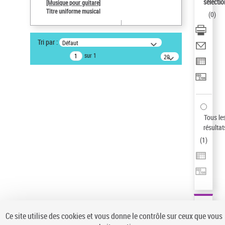
sélectio
[Musique pour guitare]
Pays
Titre uniforme musical
(
0
)
ne s'applique pas
Type de notice d'autorité
Tri par :
Défaut
Titre uniforme musical
sur 1
20
résultats/page
Statut de la notice d’autorité
Notice élémentaire
Sauvegarder votre recherche
AFFINER
Tous le
Type de notice d'autorité
résultat
(
1
)
Œuvre
(1)
Titre uniforme musical
(1)
Statut de la notice d’autorité
Pays
Auteur d’œuvre
Ce site utilise des cookies et vous donne le contrôle sur ceux que vous