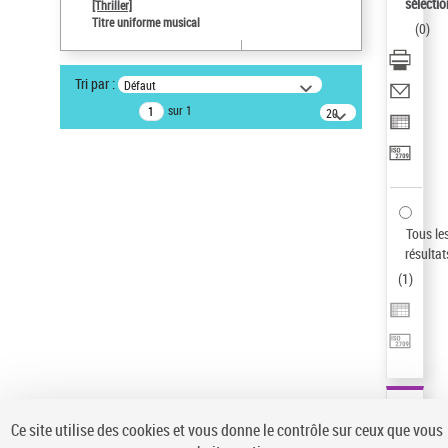
sélectio
[Thriller]
Auteur d’œuvre
Titre uniforme musical
(
0
)
Temperton, Rod (1947-2016)
Type de notice d'autorité
Tri par :
Défaut
Titre uniforme musical
sur 1
20
résultats/page
Statut de la notice d’autorité
Notice élémentaire
Sauvegarder votre recherche
AFFINER
Tous le
Type de notice d'autorité
résultat
(
1
)
Œuvre
(1)
Titre uniforme musical
(1)
Statut de la notice d’autorité
Pays
Auteur d’œuvre
Ce site utilise des cookies et vous donne le contrôle sur ceux que vous