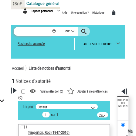
Panneau de gestion des cookies
Espace personnel
Aide
Une question ?
Historique
Tout
Recherche avancée
AUTRES RECHERCHES
Accueil
Liste de notices d’autorité
1
Notices d'autorité
Voir la sélection (
0
)
Ajouter à mes références
(
0
)
VOTRE RECHERCHE
RÉCUPÉRER
LES
Tri par :
Défaut
NOTICES
Recherche avancée dans les
sur 1
notices d’autorité
20
résultats/page
Œuvres liées à l'auteur :
1
Temperton, Rod (1947-2016)
Ma
Temperton, Rod (1947-2016)