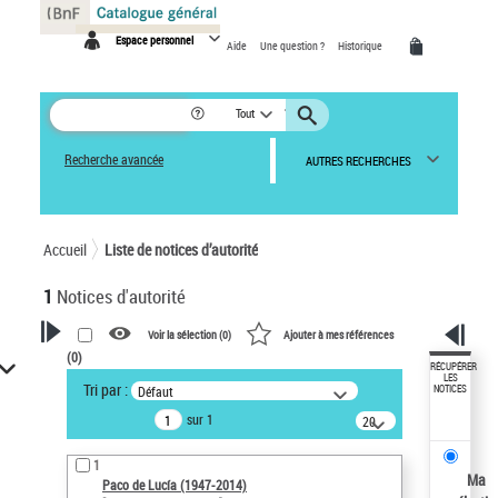
Panneau de gestion des cookies
Espace personnel
Aide
Une question ?
Historique
Tout
Recherche avancée
AUTRES RECHERCHES
Accueil
Liste de notices d’autorité
1
Notices d'autorité
Voir la sélection (
0
)
Ajouter à mes références
(
0
)
VOTRE RECHERCHE
RÉCUPÉRER
LES
Tri par :
Défaut
NOTICES
Recherche avancée dans les
sur 1
notices d’autorité
20
résultats/page
Œuvres liées à l'auteur :
1
Paco de Lucía (1947-2014)
Ma
Paco de Lucía (1947-2014)