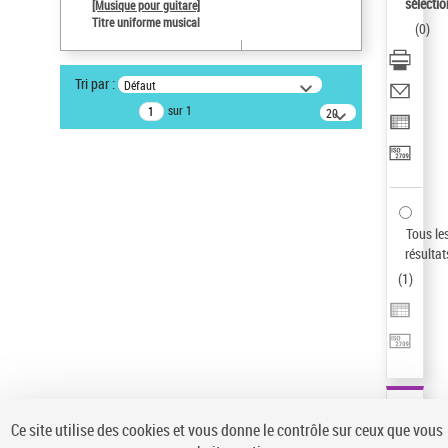
sélectio
[Musique pour guitare]
Auteur d’œuvre
Titre uniforme musical
(
0
)
Paco de Lucía (1947-2014)
Pays
Tri par :
Défaut
ne s'applique pas
sur 1
20
résultats/page
Type de notice d'autorité
Œuvre
Sauvegarder votre recherche
AFFINER
Tous le
Type de notice d'autorité
résultat
(
1
)
Œuvre
(1)
Titre uniforme musical
(1)
Statut de la notice d’autorité
Pays
Auteur d’œuvre
Ce site utilise des cookies et vous donne le contrôle sur ceux que vous