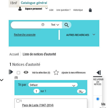
Panneau de gestion des cookies
Espace personnel
Aide
Une question ?
Historique
Tout
Recherche avancée
AUTRES RECHERCHES
Accueil
Liste de notices d’autorité
1
Notices d'autorité
Voir la sélection (
0
)
Ajouter à mes références
(
0
)
VOTRE RECHERCHE
RÉCUPÉRER
LES
Tri par :
Défaut
NOTICES
Recherche avancée dans les
sur 1
notices d’autorité
20
résultats/page
Œuvres liées à l'auteur :
1
Paco de Lucía (1947-2014)
Ma
Paco de Lucía (1947-2014)