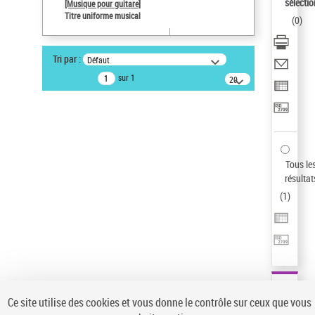
Sauvegarder votre recherche
sélectio
[Musique pour guitare]
Titre uniforme musical
(
0
)
AFFINER
Type de notice d'autorité
Tri par :
Défaut
Œuvre
(1)
sur 1
20
résultats/page
Titre uniforme musical
(1)
Statut de la notice d’autorité
Pays
Auteur d’œuvre
Tous le
résultat
(
1
)
Ce site utilise des cookies et vous donne le contrôle sur ceux que vous