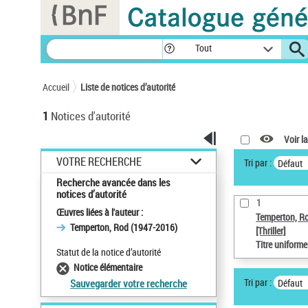
Panneau de gestion des cookies
Tout
Accueil
Liste de notices d’autorité
1
Notices d'autorité
Voir la
VOTRE RECHERCHE
Tri par :
Défaut
Recherche avancée dans les
notices d’autorité
1
Œuvres liées à l'auteur :
Temperton, R
Temperton, Rod (1947-2016)
[Thriller]
Titre uniform
Statut de la notice d’autorité
Notice élémentaire
Tri par :
Défaut
Sauvegarder votre recherche