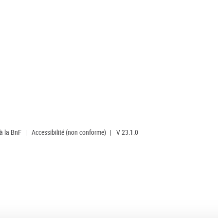
 à la BnF
|
Accessibilité (non conforme)
|
V 23.1.0