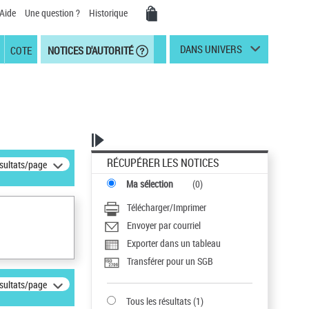
Aide
Une question ?
Historique
DANS UNIVERS
COTE
NOTICES D'AUTORITÉ
RÉCUPÉRER LES NOTICES
ésultats/page
Ma sélection
(
0
)
Télécharger/Imprimer
Envoyer par courriel
Exporter dans un tableau
Transférer pour un SGB
ésultats/page
Tous les résultats
(
1
)