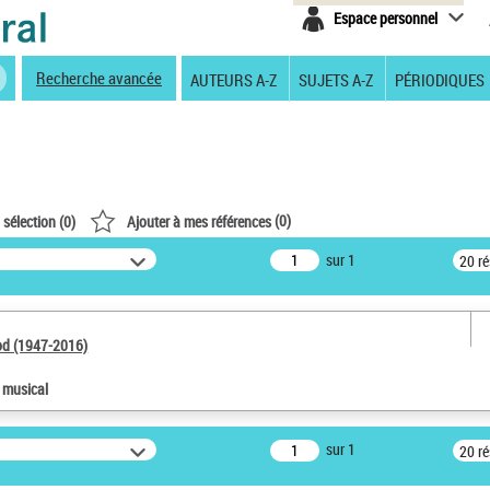
Espace personnel
Recherche avancée
AUTEURS A-Z
SUJETS A-Z
PÉRIODIQUES
(
0
)
 sélection (
0
)
Ajouter à mes références
sur 1
20 r
od (1947-2016)
e musical
sur 1
20 r