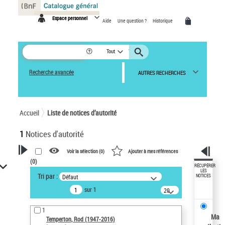
Panneau de gestion des cookies
Espace personnel
Aide
Une question ?
Historique
Tout
Recherche avancée
AUTRES RECHERCHES
Accueil
Liste de notices d’autorité
1
Notices d'autorité
Voir la sélection (
0
)
Ajouter à mes références
(
0
)
VOTRE RECHERCHE
RÉCUPÉRER
LES
Tri par :
Défaut
NOTICES
Recherche avancée dans les
sur 1
notices d’autorité
20
résultats/page
Œuvres liées à l'auteur :
1
Temperton, Rod (1947-2016)
Ma
Temperton, Rod (1947-2016)