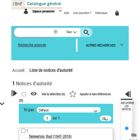
Panneau de gestion des cookies
Espace personnel
Aide
Une question ?
Historique
Tout
Recherche avancée
AUTRES RECHERCHES
Accueil
Liste de notices d’autorité
1
Notices d'autorité
Voir la sélection (
0
)
Ajouter à mes références
(
0
)
VOTRE RECHERCHE
RÉCUPÉRER
LES
Tri par :
Défaut
NOTICES
Recherche avancée dans les
sur 1
notices d’autorité
20
résultats/page
Œuvres liées à l'auteur :
1
Temperton, Rod (1947-2016)
Ma
Temperton, Rod (1947-2016)