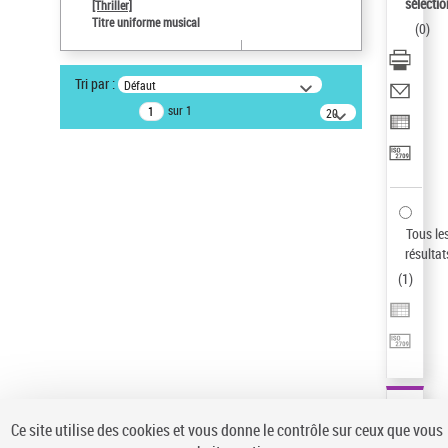
sélectio
[Thriller]
Auteur d’œuvre
Titre uniforme musical
(
0
)
Temperton, Rod (1947-2016)
Pays
Tri par :
Défaut
ne s'applique pas
sur 1
20
résultats/page
Statut de la notice d’autorité
Notice élémentaire
Sauvegarder votre recherche
AFFINER
Tous le
Type de notice d'autorité
résultat
(
1
)
Œuvre
(1)
Titre uniforme musical
(1)
Statut de la notice d’autorité
Pays
Auteur d’œuvre
Ce site utilise des cookies et vous donne le contrôle sur ceux que vous