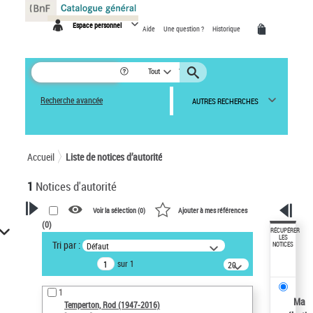
Panneau de gestion des cookies
Espace personnel
Aide
Une question ?
Historique
Tout
Recherche avancée
AUTRES RECHERCHES
Accueil
Liste de notices d’autorité
1
Notices d'autorité
Voir la sélection (
0
)
Ajouter à mes références
(
0
)
VOTRE RECHERCHE
RÉCUPÉRER
LES
Tri par :
Défaut
NOTICES
Recherche avancée dans les
sur 1
notices d’autorité
20
résultats/page
Œuvres liées à l'auteur :
1
Temperton, Rod (1947-2016)
Ma
Temperton, Rod (1947-2016)