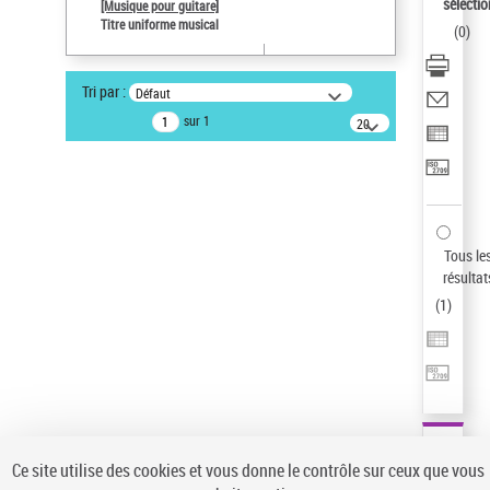
sélectio
[Musique pour guitare]
Auteur d’œuvre
Titre uniforme musical
(
0
)
Paco de Lucía (1947-2014)
Type de notice d'autorité
Tri par :
Défaut
Titre uniforme musical
sur 1
20
résultats/page
Pays
ne s'applique pas
Sauvegarder votre recherche
AFFINER
Tous le
Type de notice d'autorité
résultat
(
1
)
Œuvre
(1)
Titre uniforme musical
(1)
Statut de la notice d’autorité
Pays
Auteur d’œuvre
Ce site utilise des cookies et vous donne le contrôle sur ceux que vous