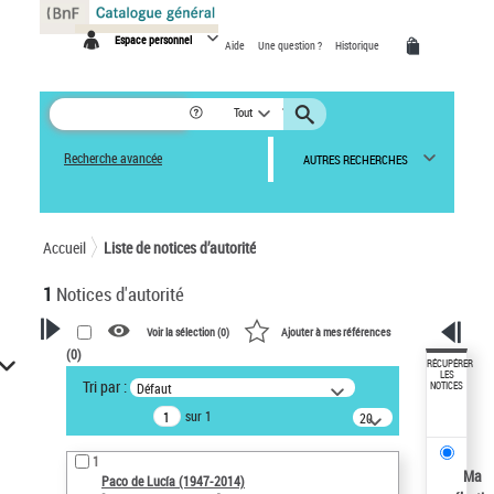
Panneau de gestion des cookies
Espace personnel
Aide
Une question ?
Historique
Tout
Recherche avancée
AUTRES RECHERCHES
Accueil
Liste de notices d’autorité
1
Notices d'autorité
Voir la sélection (
0
)
Ajouter à mes références
(
0
)
VOTRE RECHERCHE
RÉCUPÉRER
LES
Tri par :
Défaut
NOTICES
Recherche avancée dans les
sur 1
notices d’autorité
20
résultats/page
Œuvres liées à l'auteur :
1
Paco de Lucía (1947-2014)
Ma
Paco de Lucía (1947-2014)