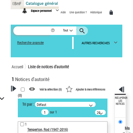
Panneau de gestion des cookies
Espace personnel
Aide
Une question ?
Historique
Tout
Recherche avancée
AUTRES RECHERCHES
Accueil
Liste de notices d’autorité
1
Notices d'autorité
Voir la sélection (
0
)
Ajouter à mes références
(
0
)
VOTRE RECHERCHE
RÉCUPÉRER
LES
Tri par :
Défaut
NOTICES
Recherche avancée dans les
sur 1
notices d’autorité
20
résultats/page
Œuvres liées à l'auteur :
1
Temperton, Rod (1947-2016)
Ma
Temperton, Rod (1947-2016)