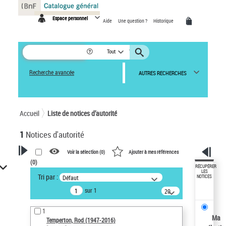
Panneau de gestion des cookies
Espace personnel
Aide
Une question ?
Historique
Tout
Recherche avancée
AUTRES RECHERCHES
Accueil
Liste de notices d’autorité
1
Notices d'autorité
Voir la sélection (
0
)
Ajouter à mes références
(
0
)
VOTRE RECHERCHE
RÉCUPÉRER
LES
Tri par :
Défaut
NOTICES
Recherche avancée dans les
sur 1
notices d’autorité
20
résultats/page
Œuvres liées à l'auteur :
1
Temperton, Rod (1947-2016)
Ma
Temperton, Rod (1947-2016)