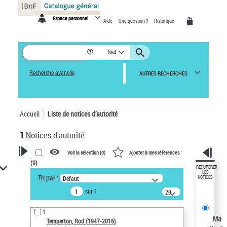
Panneau de gestion des cookies
Espace personnel
Aide
Une question ?
Historique
Tout
Recherche avancée
AUTRES RECHERCHES
Accueil
Liste de notices d’autorité
1
Notices d'autorité
Voir la sélection (
0
)
Ajouter à mes références
(
0
)
VOTRE RECHERCHE
RÉCUPÉRER
LES
Tri par :
Défaut
NOTICES
Recherche avancée dans les
sur 1
notices d’autorité
20
résultats/page
Œuvres liées à l'auteur :
1
Temperton, Rod (1947-2016)
Ma
Temperton, Rod (1947-2016)