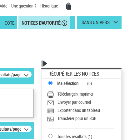
Aide
Une question ?
Historique
DANS UNIVERS
COTE
NOTICES D'AUTORITÉ
RÉCUPÉRER LES NOTICES
ésultats/page
Ma sélection
(
0
)
Télécharger/Imprimer
Envoyer par courriel
Exporter dans un tableau
Transférer pour un SGB
ésultats/page
Tous les résultats
(
1
)