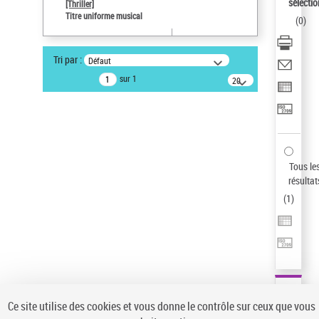
sélectio
[Thriller]
Pays
Titre uniforme musical
(
0
)
ne s'applique pas
Sauvegarder votre recherche
Tri par :
Défaut
AFFINER
sur 1
20
résultats/page
Type de notice d'autorité
Œuvre
(1)
Titre uniforme musical
(1)
Statut de la notice d’autorité
Tous le
résultat
Pays
(
1
)
Auteur d’œuvre
Ce site utilise des cookies et vous donne le contrôle sur ceux que vous