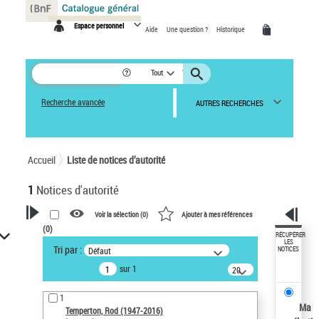
Panneau de gestion des cookies
Espace personnel
Aide
Une question ?
Historique
Tout
Recherche avancée
AUTRES RECHERCHES
Accueil
Liste de notices d’autorité
1
Notices d'autorité
Voir la sélection (
0
)
Ajouter à mes références
(
0
)
VOTRE RECHERCHE
RÉCUPÉRER
LES
Tri par :
Défaut
NOTICES
Recherche avancée dans les
sur 1
notices d’autorité
20
résultats/page
Œuvres liées à l'auteur :
1
Temperton, Rod (1947-2016)
Ma
Temperton, Rod (1947-2016)